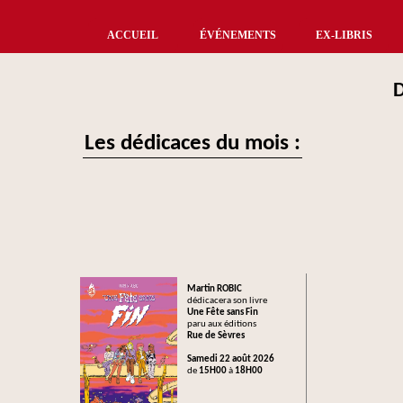
ACCUEIL
ÉVÉNEMENTS
EX-LIBRIS
Les dédicaces du mois :
Martin ROBIC
dédicacera son livre
Une Fête sans Fin
paru aux éditions
Rue de Sèvres
Samedi 22 août 2026
de
15H00
à
18H00