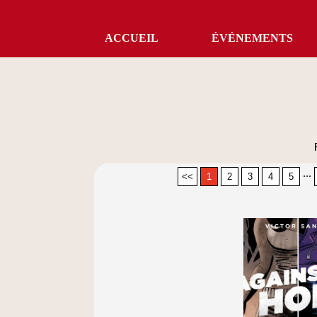
ACCUEIL
ÉVÉNEMENTS
...
<<
1
2
3
4
5