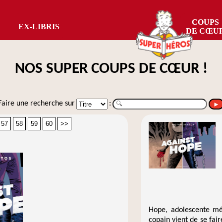
COUPS
EX-LIBRIS
DE CŒU
NOS SUPER COUPS DE CŒUR !
Faire une recherche sur
:
►
57
58
59
60
>>
Hope, adolescente mét
copain vient de se fai