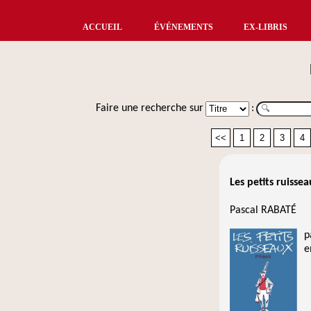
ACCUEIL
ÉVÉNEMENTS
EX-LIBRIS
Faire une recherche sur
:
<<
1
2
3
4
Les petits ruissea
Pascal RABATÉ
p
e